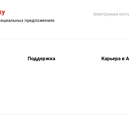
ку
специальных предложениях
Поддержка
Карьера в 
Документация и ПО
Гарантия и сервис
Вопрос-ответ
специалистами и третьими лицами, для анализа событий на 