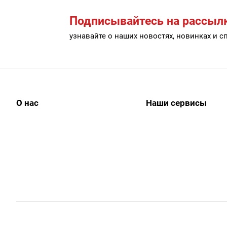
Подписывайтесь на рассыл
узнавайте о наших новостях, новинках и 
О нас
Наши сервисы
История
АйДи бизнес
Наши клиенты
АйДи-тур
Клиенты о нас
ЭДО
Сертификаты
АйДи-тур
Реквизиты
Мы используем файлы cookie, разработанные нашими 