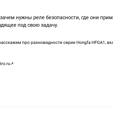
 зачем нужны реле безопасности, где они при
одящее под свою задачу.
расскажем про разновидности серии Hongfa HFGA1, в
tro.ru
↗