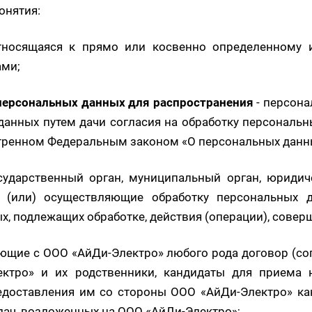
онятия:
носящаяся к прямо или косвенно определенному и
ами;
персональных данных для распространения
- персона
анных путем дачи согласия на обработку персональ
отренном Федеральным законом «О персональных данн
сударственный орган, муниципальный орган, юридич
 (или) осуществляющие обработку персональных д
х, подлежащих обработке, действия (операции), сов
ющие с ООО «АйДи-Электро» любого рода договор (сог
ктро» и их родственники, кандидаты для приема на
доставления им со стороны ООО «АйДи-Электро» каки
дач, возложенных на ООО «АйДи-Электро»;