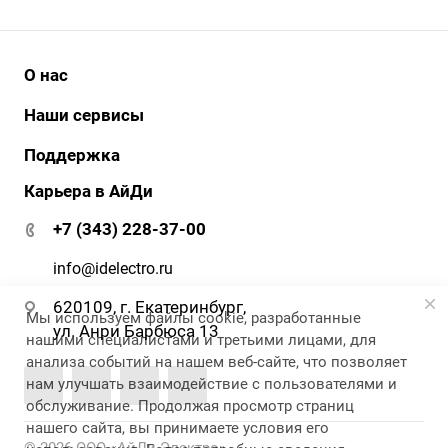
О нас
История
Наши сервисы
Наши клиенты
АйДи бизнес
Поддержка
Клиенты о нас
АйДи-тур
Карьера в АйДи
Документация и ПО
Сертификаты
ЭДО
Гарантия и сервис
+7 (343) 228-37-00
АйДи-тур
Вопрос-ответ
Реквизиты
info@idelectro.ru
620109, г. Екатеринбург,
Мы используем файлы cookie, разработанные
ул. Анри Барбюса 13
нашими специалистами и третьими лицами, для
анализа событий на нашем веб-сайте, что позволяет
нам улучшать взаимодействие с пользователями и
обслуживание. Продолжая просмотр страниц
нашего сайта, вы принимаете условия его