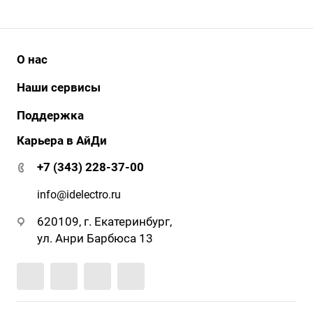
О нас
История
Наши сервисы
Наши клиенты
АйДи бизнес
Поддержка
Клиенты о нас
АйДи-тур
Карьера в АйДи
Документация и ПО
Сертификаты
ЭДО
Гарантия и сервис
+7 (343) 228-37-00
АйДи-тур
Вопрос-ответ
Реквизиты
info@idelectro.ru
620109, г. Екатеринбург,
ул. Анри Барбюса 13