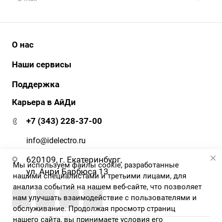
О нас
История
Наши сервисы
Наши клиенты
АйДи бизнес
Поддержка
Клиенты о нас
АйДи-тур
Карьера в АйДи
Документация и ПО
Сертификаты
ЭДО
Гарантия и сервис
+7 (343) 228-37-00
АйДи-тур
Вопрос-ответ
Реквизиты
info@idelectro.ru
620109, г. Екатеринбург,
Мы используем файлы cookie, разработанные
ул. Анри Барбюса 13
нашими специалистами и третьими лицами, для
анализа событий на нашем веб-сайте, что позволяет
нам улучшать взаимодействие с пользователями и
обслуживание. Продолжая просмотр страниц
нашего сайта, вы принимаете условия его