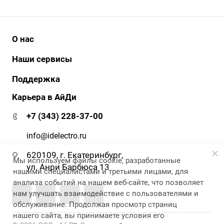
О нас
История
Наши сервисы
Наши клиенты
АйДи бизнес
Поддержка
Клиенты о нас
АйДи-тур
Карьера в АйДи
Документация и ПО
Сертификаты
ЭДО
Гарантия и сервис
+7 (343) 228-37-00
АйДи-тур
Вопрос-ответ
Реквизиты
info@idelectro.ru
620109, г. Екатеринбург,
Мы используем файлы cookie, разработанные
ул. Анри Барбюса 13
нашими специалистами и третьими лицами, для
анализа событий на нашем веб-сайте, что позволяет
нам улучшать взаимодействие с пользователями и
обслуживание. Продолжая просмотр страниц
нашего сайта, вы принимаете условия его