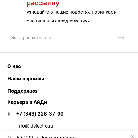
рассылку
узнавайте о наших новостях, новинках и
специальных предложениях
О нас
История
Наши сервисы
Наши клиенты
АйДи бизнес
Поддержка
Клиенты о нас
АйДи-тур
Карьера в АйДи
Документация и ПО
Сертификаты
ЭДО
Гарантия и сервис
+7 (343) 228-37-00
АйДи-тур
Вопрос-ответ
Реквизиты
info@idelectro.ru
620109, г. Екатеринбург,