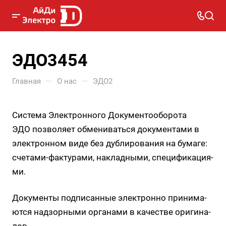
ЭДО3454
—
—
Главная
О нас
ЭДО2
Система Электронного Документооборота
ЭДО поз­во­ля­ет об­ме­ни­вать­ся до­ку­мен­та­ми в
элек­трон­ном ви­де без дуб­ли­ро­ва­ния на бу­ма­ге:
сче­та­ми-фак­ту­ра­ми, на­клад­ны­ми, спе­ци­фи­ка­ци­я­
ми.
До­ку­мен­ты под­пи­сан­ные элек­трон­но при­ни­ма­
ют­ся над­зор­ны­ми ор­га­на­ми в ка­че­стве ори­ги­на­