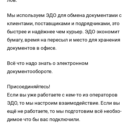
лов.
Мы ис­поль­зу­ем ЭДО для об­ме­на до­ку­мен­та­ми с
кли­ен­та­ми, по­став­щи­ка­ми и под­ряд­чи­ка­ми, это
быст­рее и на­дёж­нее чем ку­рьер. ЭДО эко­но­мит
бу­ма­гу, вре­мя на пе­ре­сыл и ме­сто для хра­не­ния
до­ку­мен­тов в офи­се.
Всё что надо знать о электронном
документообороте.
Присоединяйтесь!
Ес­ли вы уже ра­бо­та­е­те с кем-то из опе­ра­то­ров
ЭДО, то мы на­стро­им вза­и­мо­дей­ствие. Ес­ли вы
ещё не ра­бо­та­е­те, то мы под­го­то­вим всё необ­хо­
ди­мое что бы вас под­клю­чи­ли.