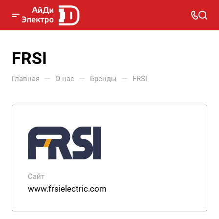
FRSI
—
—
—
Главная
О нас
Бренды
FRSI
Сайт
www.frsielectric.com