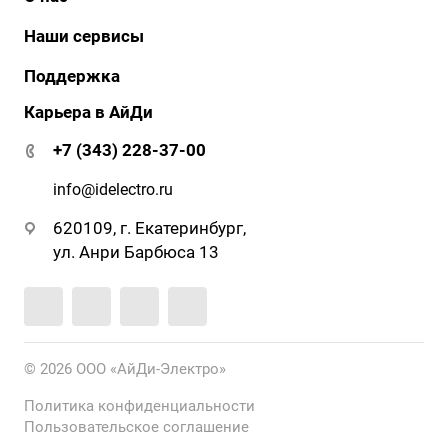
История
Наши сервисы
Наши клиенты
АйДи бизнес
Поддержка
Клиенты о нас
АйДи-тур
Карьера в АйДи
Документация и ПО
Сертификаты
ЭДО
Гарантия и сервис
+7 (343) 228-37-00
АйДи-тур
Вопрос-ответ
Реквизиты
info@idelectro.ru
620109, г. Екатеринбург,
ул. Анри Барбюса 13
© 2026 ООО «АйДи-Электро»
Политика конфиденциальности
Пользовательское соглашение