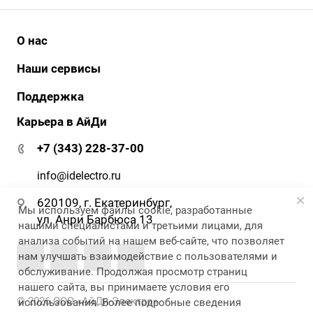
О нас
История
Наши сервисы
Наши клиенты
АйДи бизнес
Поддержка
Клиенты о нас
АйДи-тур
Карьера в АйДи
Документация и ПО
Сертификаты
ЭДО
Гарантия и сервис
+7 (343) 228-37-00
АйДи-тур
Вопрос-ответ
Реквизиты
info@idelectro.ru
620109, г. Екатеринбург,
Мы используем файлы cookie, разработанные
ул. Анри Барбюса 13
нашими специалистами и третьими лицами, для
анализа событий на нашем веб-сайте, что позволяет
нам улучшать взаимодействие с пользователями и
обслуживание. Продолжая просмотр страниц
нашего сайта, вы принимаете условия его
© 2026 ООО «АйДи-Электро»
использования. Более подробные сведения