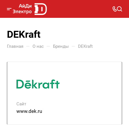
DEKraft
—
—
—
Главная
О нас
Бренды
DEKraft
Сайт
www.dek.ru