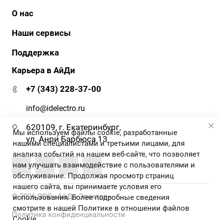
О нас
История
Наши сервисы
Наши клиенты
АйДи бизнес
Поддержка
Клиенты о нас
АйДи-тур
Карьера в АйДи
Документация и ПО
Сертификаты
ЭДО
Гарантия и сервис
+7 (343) 228-37-00
АйДи-тур
Вопрос-ответ
Реквизиты
info@idelectro.ru
620109, г. Екатеринбург,
Мы используем файлы cookie, разработанные
ул. Анри Барбюса 13
нашими специалистами и третьими лицами, для
анализа событий на нашем веб-сайте, что позволяет
нам улучшать взаимодействие с пользователями и
обслуживание. Продолжая просмотр страниц
нашего сайта, вы принимаете условия его
© 2026 ООО «АйДи-Электро»
использования. Более подробные сведения
смотрите в нашей
Политике в отношении файлов
Политика конфиденциальности
Cookie
.