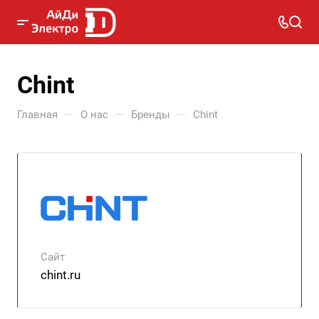
Chint
—
—
—
Главная
О нас
Бренды
Chint
Сайт
chint.ru