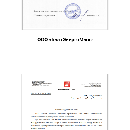
ООО «БалтЭнергоМаш»